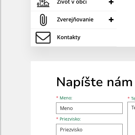
Život v obci
Zverejňovanie
Kontakty
Napíšte nám
Meno
Priezvisko
E-mailová adresa
*
Meno:
*
Te
*
Priezvisko: