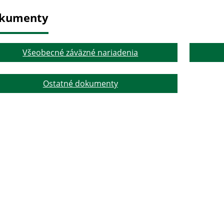
kumenty
Všeobecné záväzné nariadenia
Ostatné dokumenty