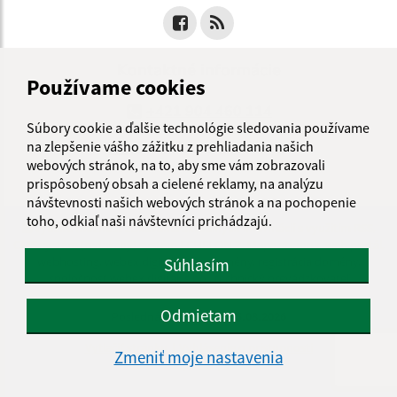
Kontaktné informácie
Používame cookies
+421 904 460 114
Súbory cookie a ďalšie technológie sledovania používame
na zlepšenie vášho zážitku z prehliadania našich
obecgribov@gmail.com
webových stránok, na to, aby sme vám zobrazovali
prispôsobený obsah a cielené reklamy, na analýzu
návštevnosti našich webových stránok a na pochopenie
toho, odkiaľ naši návštevníci prichádzajú.
využite možnosť získavania aktuálnych informácií s využitím RSS
,
CMS systém (redakčný) systém ECHELON 2,
Mapa stránok
,
web portál
,
webhosting
,
webex.digital, s.r.o.
,
domény
,
registrácia domény
,
Súhlasím
spoločnosť webex.digital, s.r.o.
,
technický prevádzkovateľ
Odmietam
Posledná aktualizácia:
05.08.2026
Vytlačiť stránku
|
Vyhlásenie o prístupnosti
Zmeniť moje nastavenia
Autorské práva
|
Cookies