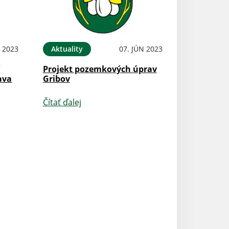
L 2023
Aktuality
07. JÚN 2023
í
Projekt pozemkových úprav
ava
Gribov
Čítať ďalej