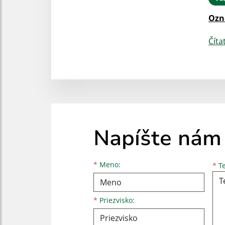
Oz
Číta
Napíšte nám
Meno
Priezvisko
E-mailová adresa
*
Meno:
*
Te
*
Priezvisko: