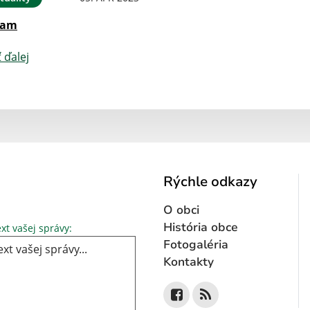
nam
ť ďalej
Rýchle odkazy
O obci
Text vašej správy...
História obce
xt vašej správy:
Fotogaléria
Kontakty