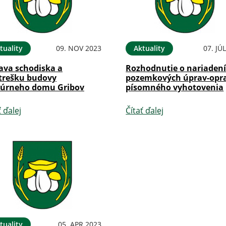
tuality
09. NOV 2023
Aktuality
07. JÚ
ava schodiska a
Rozhodnutie o nariaden
strešku budovy
pozemkových úprav-opr
túrneho domu Gribov
písomného vyhotovenia
ť ďalej
Čítať ďalej
tuality
05. APR 2023