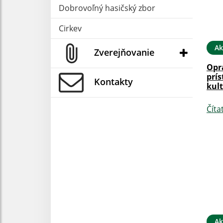
Dobrovoľný hasičský zbor
Cirkev
Ak
Zverejňovanie
Opr
prí
Kontakty
kul
Číta
Ak