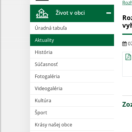
Roz
Život v obci
Ro
vy
Úradná tabuľa
Aktuality
07
História
Súčasnosť
Fotogaléria
Videogaléria
Kultúra
Zo
Šport
Krásy našej obce