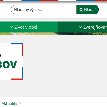
Hľadaný výraz...
Hľadať
Život v obci
Zverejňova
y
BOV
Aktuality