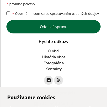
*
povinné položky
*
Oboznámil som sa so
spracúvaním osobných údajov
Google reCaptcha Response
Odoslať správu
Rýchle odkazy
O obci
História obce
Fotogaléria
Kontakty
Kontaktné informácie
Používame cookies
+421 904 460 114