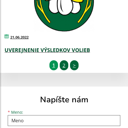
21.06.2022
UVEREJNENIE VÝSLEDKOV VOLIEB
1
2
>
Napíšte nám
Meno
Priezvisko
E-mailová adresa
*
Meno: